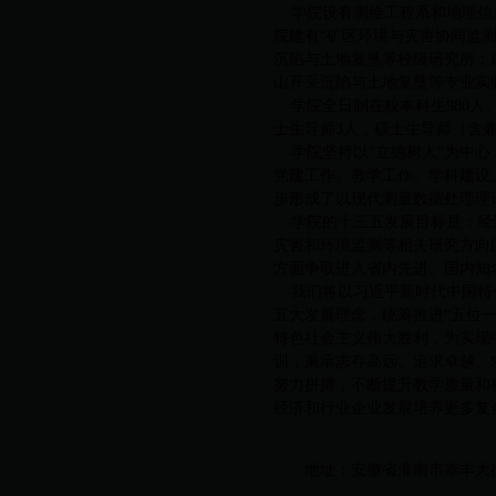
学院设有测绘工程系和地理信息
院建有“矿区环境与灾害协同监
沉陷与土地复垦等校级研究所；
山开采沉陷与土地复垦等专业实
学院全日制在校本科生980人、
士生导师3人，硕士生导师（含兼
学院坚持以“立德树人”为中心
党建工作、教学工作、学科建设
步形成了以现代测量数据处理理
学院的十三五发展目标是：经过五
灾害和环境监测等相关研究方向
方面争取进入省内先进、国内知
我们将以习近平新时代中国特色
五大发展理念，统筹推进“五位
特色社会主义伟大胜利，为实现
训，秉承志存高远、追求卓越、
努力拼搏，不断提升教学质量和
经济和行业企业发展培养更多复
地址：安徽省淮南市泰丰大街168