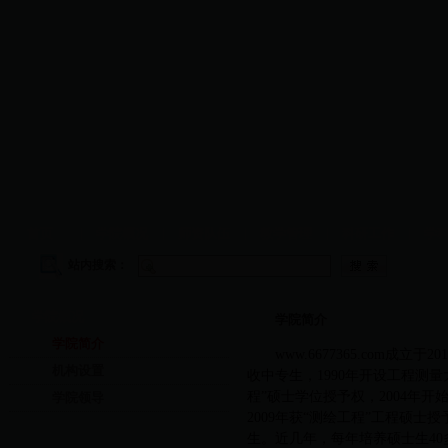
首页
|
学院概况
|
师资队伍
|
教学管理
|
科研工作
|
学
站内搜索：
学院概况
学院简介
学院简介
www.6677365.com
机构设置
收中专生，1990年开设工程测量
程”硕士学位授予权，2004年
学院领导
2009年获“测绘工程”工程硕士
生。近几年，每年培养硕士生40