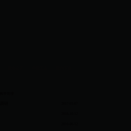
作
|
院务公开
|
学院工会
|
院内下载
教学管理
设调研
2017-03-07
2016-10-12
2016-06-12