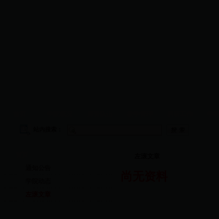
首页
|
学院概况
|
师资队伍
|
教学管理
|
科研工作
|
学
站内搜索：
首页
左滚文章
通知公告
尚无资料
学院动态
左滚文章