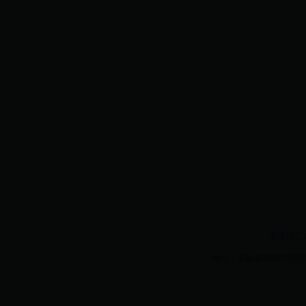
安徽理工大学w
地址：安徽省淮南市舜耕中路16