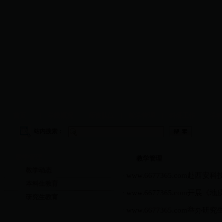
首页
|
学院概况
|
师资队伍
|
教学管理
|
科研工作
|
学
站内搜索：
教学管理
教学管理
教学动态
www.6677365.com
·
本科生教育
www.6677365.com开
·
研究生教育
www.6677365.com举
·