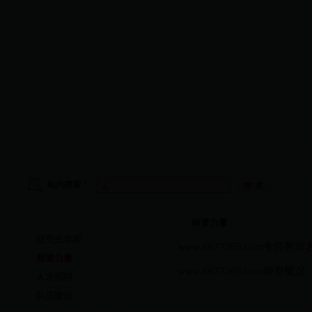
首页
|
学院概况
|
师资队伍
|
教学管理
|
科研工作
|
学
站内搜索：
师资队伍
师资力量
研究生导师
www.6677365.com专任教师
·
师资力量
www.6677365.com师资概况
·
人才招聘
队伍建设