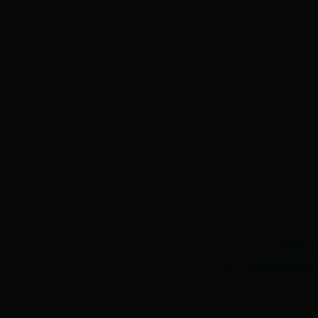
安徽理工大学w
地址：安徽省淮南市舜耕中路16