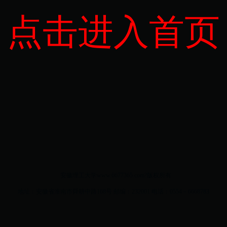
点击进入首页
安徽理工大学www.6677365.com?版权所有
地址：安徽省淮南市舜耕中路168号 邮编：232001 电话：0554－6668783