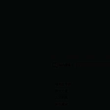
首页
|
学院概况
|
师资队伍
|
教
站内搜索：
师资队伍
研究生导师
师资力量
人才招聘
队伍建设