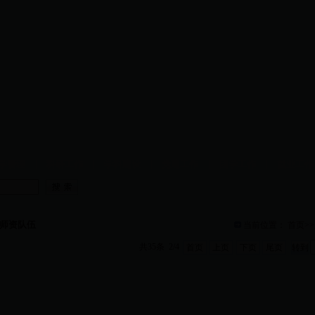
学管理
|
科研工作
|
学科建设
|
党建工作
|
团学工作
|
就业工
师资队伍
当前位置：
首页
>>
共35条 2/4
首页
上页
下页
尾页