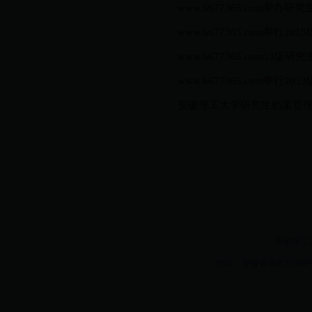
www.6677365.com举办
·
www.6677365.com举行
·
www.6677365.com13
·
www.6677365.com举行2
·
安徽理工大学研究生档案管
·
安徽理工大学w
地址：安徽省淮南市舜耕中路16