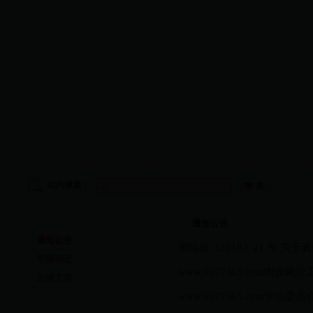
首页
|
学院概况
|
师资队伍
|
教学管理
|
科研工作
|
学
站内搜索：
首页
通知公告
通知公告
测绘政〔2018〕21 号 关于
·
学院动态
www.6677365.com内设岗
·
左滚文章
www.6677365.com学位
·