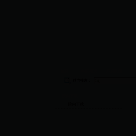
首页
|
学院概况
|
师资队伍
|
教
站内搜索：
院内下载
院内下载