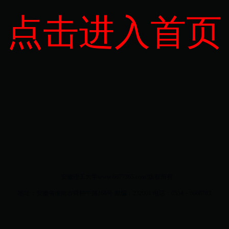
点击进入首页
安徽理工大学www.6677365.com?版权所有
地址：安徽省淮南市舜耕中路168号 邮编：232001 电话：0554－6668783