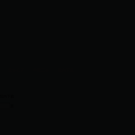
作
|
院务公开
|
学院工会
|
院内下载
院内下载
页