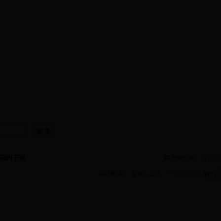
学管理
|
科研工作
|
学科建设
|
党建工作
|
团学工作
|
就业工
院内下载
当前位置：
首页
>>
共15条 2/2
首页
上页
下页
尾页