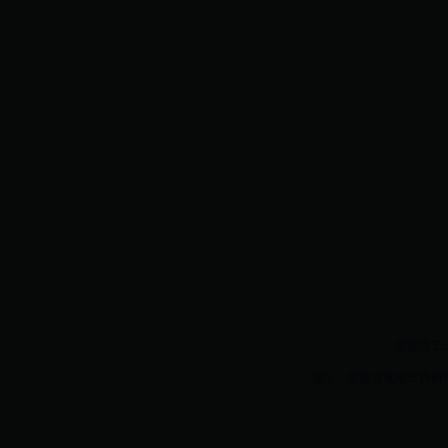
安徽理工大学w
地址：安徽省淮南市舜耕中路16