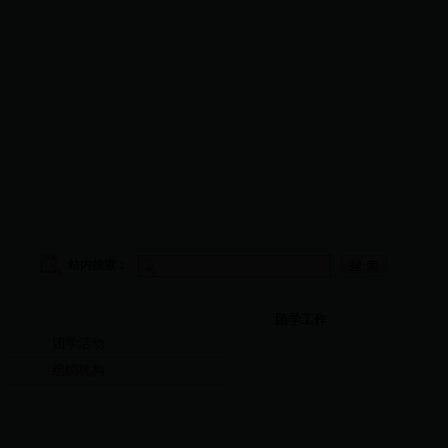
首页
|
学院概况
|
师资队伍
|
教学管理
|
科研工作
|
学
站内搜索：
团学工作
团学工作
团学活动
组织机构