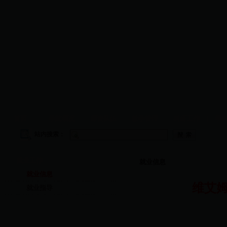
首页
|
学院概况
|
师资队伍
|
教学管理
|
科研工作
|
学
站内搜索：
就业工作
就业信息
就业信息
维艾
就业指导