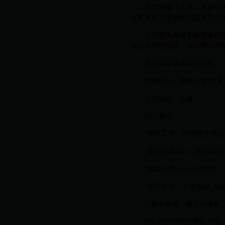
维艾姆迪（上海）测量技
主要从事工业测量和隧道导向
公司因为发展需要想要招
张江高科技园区，实习期间将
有意同学请将简历投至：r.hu@v
招聘职位：测量工程师/系
工作地点：上海
职位要求:
?测绘工程，地理信息系
?英语四级以上，听说读
?熟练运用AutoCAD软
?乐于学习，工作勤奋, 
??身体健康，因工作需要
??此岗位同时招聘实习生