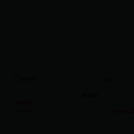
首页
|
学院概况
|
师资队伍
|
教学管理
|
科研工作
|
学
站内搜索：
就业工作
就业信息
就业信息
www
就业指导