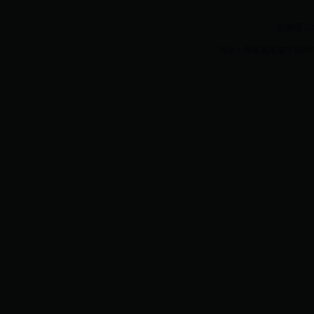
安徽理工大学w
地址：安徽省淮南市舜耕中路16