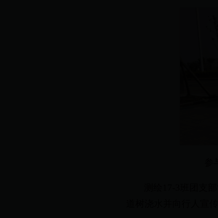
参
测绘17-3班团
道树浇水并向行人宣