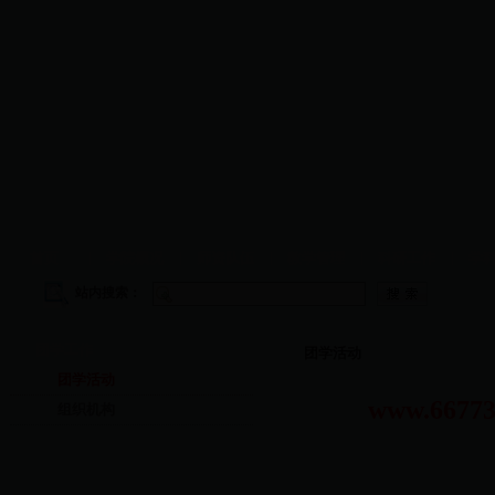
首页
|
学院概况
|
师资队伍
|
教学管理
|
科研工作
|
学
站内搜索：
团学工作
团学活动
团学活动
www.66
组织机构