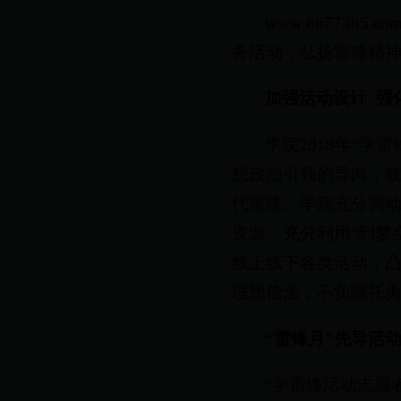
www.667736
务活动，弘扬雷锋精
加强活动设计
强
学院2018年“
想政治引领的导向，
代雷锋。学院充分调
资源，充分利用“到梦
线上线下各类活动，
理想信念，不负嘱托
“雷锋月”先导活
“学雷锋活动志愿