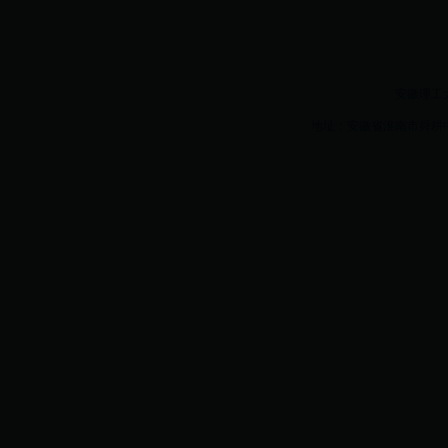
安徽理工大学w
地址：安徽省淮南市舜耕中路16