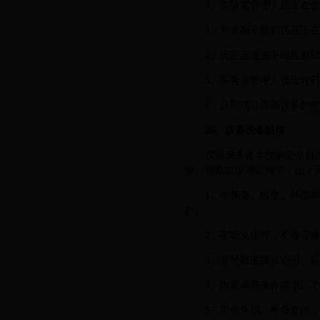
4、实验室管理人员应在
1）对逾期不能归还且正
2）无正当理由不能按期
5、实验室管理人员应对
6、及时统计仪器设备的
四、仪器设备赔偿
仪器设备是学校的公共财
管、领取或使用过程中，由下
1、在保管、领取、外借
的。
2、不听从指挥，不遵守
3、未经批准擅自动用、
4、尚未掌握操作技术、
5、工作失职、不负责任