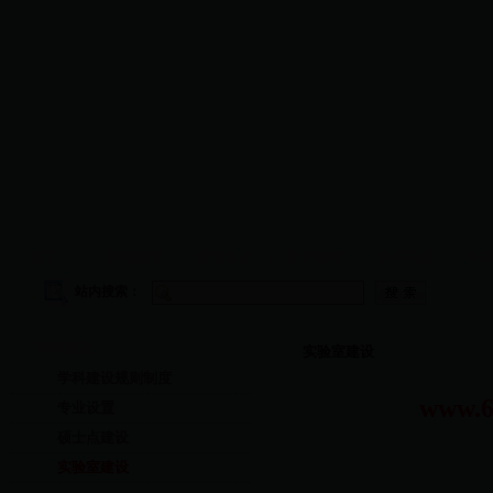
首页
|
学院概况
|
师资队伍
|
教学管理
|
科研工作
|
学
站内搜索：
学科建设
实验室建设
学科建设规则制度
www
专业设置
硕士点建设
实验室建设