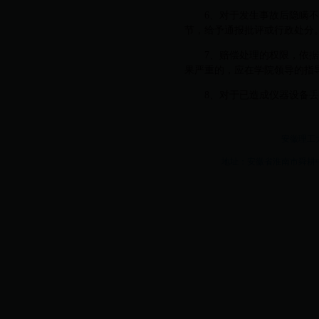
6、对于发生事故后隐瞒
节，给予通报批评或行政处分
7、赔偿处理的权限，依
果严重的，应在学院领导的指
8、对于已造成仪器设备
安徽理工大学w
地址：安徽省淮南市舜耕中路16