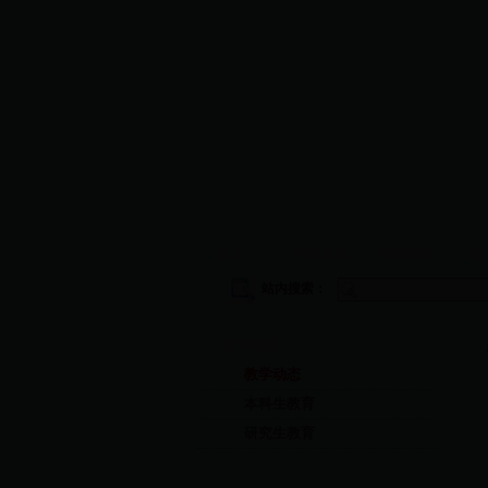
首页
|
学院概况
|
师资队伍
|
教
站内搜索：
教学管理
教学动态
本科生教育
研究生教育