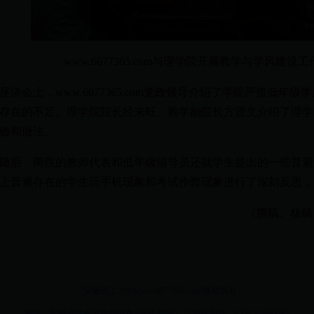
www.6677365.com与理学院开展教学与学风建
谈会上，www.6677365.com党政领导介绍了学院严抓低年
存在的不足。理学院院长经来旺、教学副院长方贤文介绍了理学
验和做法。
后，两院的教师代表和低年级辅导员还就学生提出的一些普遍
上普遍存在的学生玩手机现象和考试作弊现象进行了深刻反思，
（撰稿、核稿：w
安徽理工大学www.6677365.com?版权所有
地址：安徽省淮南市舜耕中路168号 邮编：232001 电话：0554－6668783