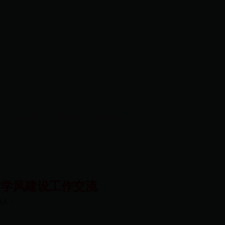
作
|
院务公开
|
学院工会
|
院内下载
教学与学风建设工作交流
核人：