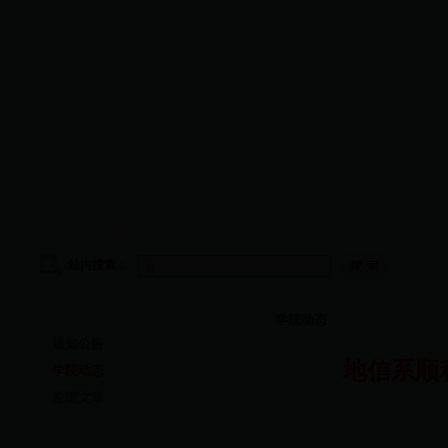
首页
|
学院概况
|
师资队伍
|
教学管理
|
科研工作
|
学
站内搜索：
首页
学院动态
通知公告
地信系顺
学院动态
左滚文章