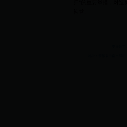
归”的重要举措，对造
裨益。
安徽理工大学w
地址：安徽省淮南市舜耕中路16