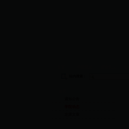
首页
|
学院概况
|
师资队伍
|
教
站内搜索：
首页
通知公告
学院动态
左滚文章