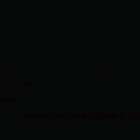
学管理
|
科研工作
|
学科建设
|
党建工作
|
团学工作
|
就业工
学院动态
www.6677365.com参加测绘科
2018-07-02 14:59
审核人：