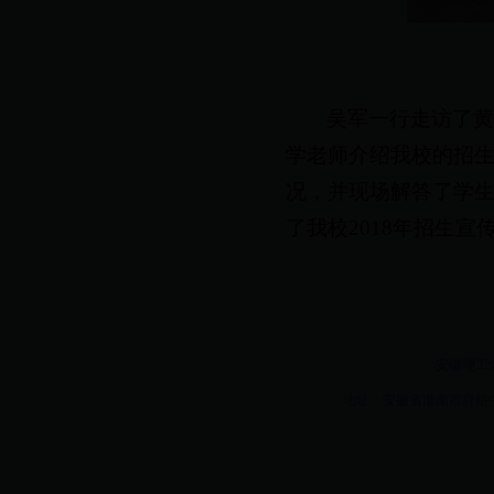
吴军一行走访了
学老师介绍我校的招
况，并现场解答了学
了我校2018年招生
安徽理工大学w
地址：安徽省淮南市舜耕中路16