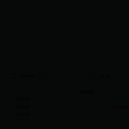
首页
|
学院概况
|
师资队伍
|
教学管理
|
科研工作
|
学
站内搜索：
首页
学院动态
通知公告
www
学院动态
左滚文章